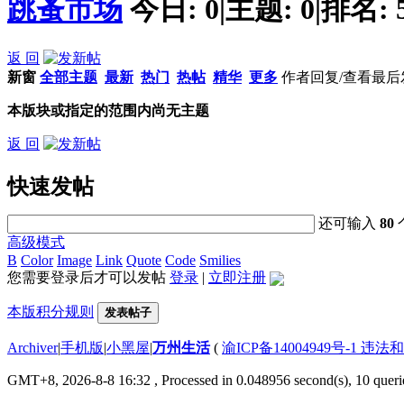
跳蚤市场
今日:
0
|
主题:
0
|
排名:
返 回
新窗
全部主题
最新
热门
热帖
精华
更多
作者
回复/查看
最后
本版块或指定的范围内尚无主题
返 回
快速发帖
还可输入
80
高级模式
B
Color
Image
Link
Quote
Code
Smilies
您需要登录后才可以发帖
登录
|
立即注册
本版积分规则
发表帖子
Archiver
|
手机版
|
小黑屋
|
万州生活
(
渝ICP备14004949号-1 违
GMT+8, 2026-8-8 16:32
, Processed in 0.048956 second(s), 10 querie