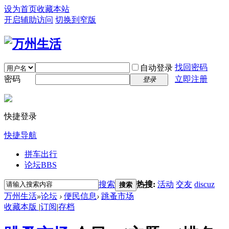
设为首页
收藏本站
开启辅助访问
切换到窄版
找回密码
自动登录
密码
立即注册
登录
快捷登录
快捷导航
拼车出行
论坛
BBS
搜索
热搜:
活动
交友
discuz
搜索
万州生活
»
论坛
›
便民信息
›
跳蚤市场
收藏本版
|
订阅
|
存档