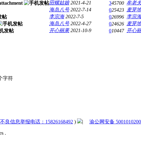
田螺姑娘
2021-4-21
牟老
3
45700
海岛八号
2022-7-14
麦芽
0
25423
李宗海
2022-7-5
李宗
0
26996
海岛八号
2022-4-27
麦芽
0
24626
开心丽果
2021-10-9
开心
0
10447
个字符
法和不良信息举报电话：15826168492
)
|
渝公网安备 5001010200
s .