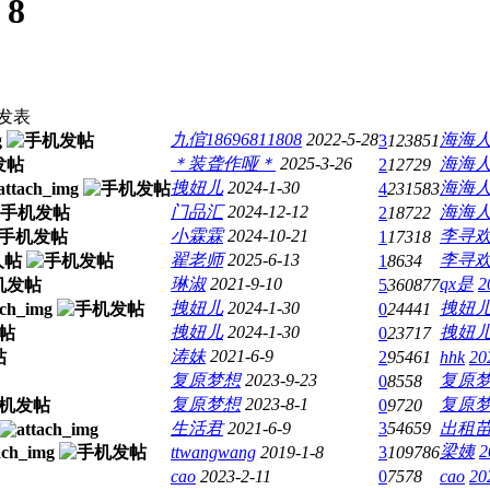
:
8
发表
九倌18696811808
2022-5-28
海海
3
123851
＊装聋作哑＊
2025-3-26
海海
2
12729
拽妞儿
2024-1-30
海海
4
231583
门品汇
2024-12-12
海海
2
18722
小霖霖
2024-10-21
李寻欢
1
17318
翟老师
2025-6-13
李寻欢
1
8634
琳淑
2021-9-10
qx是
2
5
360877
拽妞儿
2024-1-30
拽妞
0
24441
拽妞儿
2024-1-30
拽妞
0
23717
涛妹
2021-6-9
2
95461
hhk
20
复原梦想
2023-9-23
复原
0
8558
复原梦想
2023-8-1
复原
0
9720
生活君
2021-6-9
3
54659
出租
梁姨
2
ttwangwang
2019-1-8
3
109786
cao
2023-2-11
0
7578
cao
20