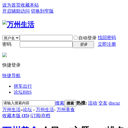
设为首页
收藏本站
开启辅助访问
切换到窄版
找回密码
自动登录
密码
立即注册
登录
快捷登录
快捷导航
拼车出行
论坛
BBS
搜索
热搜:
活动
交友
discuz
搜索
万州生活
»
论坛
›
万州生活
›
万州美食
收藏本版
(
35
)
|
订阅
|
存档