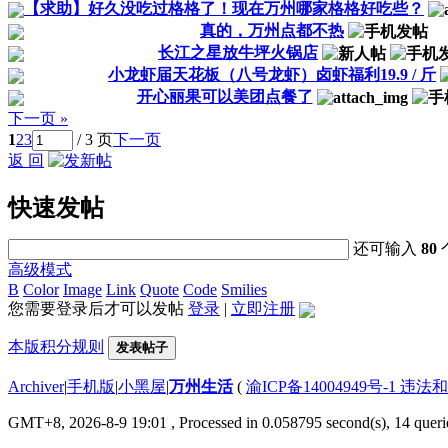
【求助】好久没吃过格格了！现在万州哪家格格好吃些？
真的，万州点都不热
长江之星放牛坪火锅店
小龙虾届天花板（八号龙虾）卤虾福利19.9 / 斤
开心丽果可以美团点餐了
下一页 »
1
2
3
/ 3 页
下一页
返 回
快速发帖
还可输入
80
高级模式
B
Color
Image
Link
Quote
Code
Smilies
您需要登录后才可以发帖
登录
|
立即注册
本版积分规则
发表帖子
Archiver
|
手机版
|
小黑屋
|
万州生活
(
渝ICP备14004949号-1 违
GMT+8, 2026-8-9 19:01
, Processed in 0.058795 second(s), 14 querie