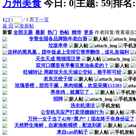
万州美食
今日:
0
|
主题:
59
|
排名
1
2
3
/ 3 页
下一页
返 回
新窗
全部主题
最新
热门
热帖
精华
更多
作者
回复/查看
最后
专营全国各品牌陈年老白酒
垃圾串串
这样的黑凤凰，团年饭桌上安排它营养翻倍，送礼发福利
天生天成 熊猫现汉堡
双河口哪里有早餐豆浆油条卖的？
旺铺转让 周家坝天生天城公交站，接手即可经
老东北饺子馆
玫瑰香橙，甜而不腻，果肉细腻，欢迎采摘153303
养身鸡，就属它了，
招聘
洗衣机清洁
公安机关应严打卖淫嫖娼行为
万州一女子当了42年“黑户”！现在终于有身份证了
天然野生海鲜，自家渔船捕捞，配送到家
来自cao的帖子