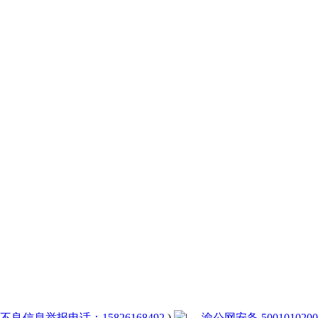
法和不良信息举报电话：15826168492
)
|
渝公网安备 5001010200