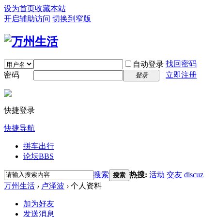
设为首页
收藏本站
开启辅助访问
切换到窄版
找回密码
自动登录
密码
立即注册
登录
快捷登录
快捷导航
拼车出行
论坛
BBS
搜索
热搜:
活动
交友
discuz
搜索
万州生活
›
卢泽波
›
个人资料
加为好友
发送消息