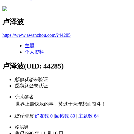
卢泽波
https://www.awanzhou.com/?44285
主题
个人资料
卢泽波
(UID: 44285)
邮箱状态
未验证
视频认证
未认证
个人签名
世界上最快乐的事，莫过于为理想而奋斗！
统计信息
好友数 0
|
回帖数 80
|
主题数 64
性别
男
生日
1990 年 11 月 16 日